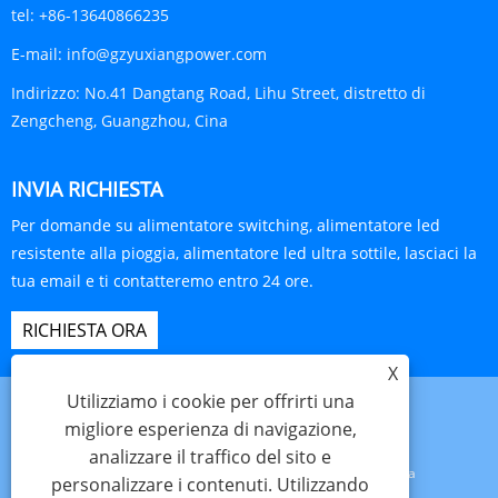
tel:
+86-13640866235
E-mail:
info@gzyuxiangpower.com
Indirizzo:
No.41 Dangtang Road, Lihu Street, distretto di
Zengcheng, Guangzhou, Cina
INVIA RICHIESTA
Per domande su alimentatore switching, alimentatore led
resistente alla pioggia, alimentatore led ultra sottile, lasciaci la
tua email e ti contatteremo entro 24 ore.
RICHIESTA ORA
X
Utilizziamo i cookie per offrirti una
migliore esperienza di navigazione,
analizzare il traffico del sito e
Links
Sitemap
RSS
XML
politica sulla riservatezza
personalizzare i contenuti. Utilizzando